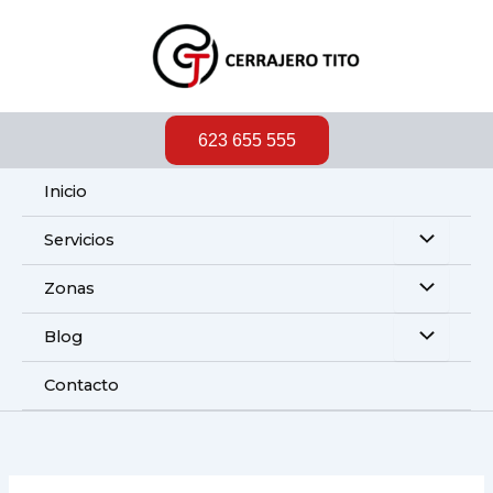
Ir
al
contenido
623 655 555
Inicio
Servicios
Zonas
Blog
Contacto