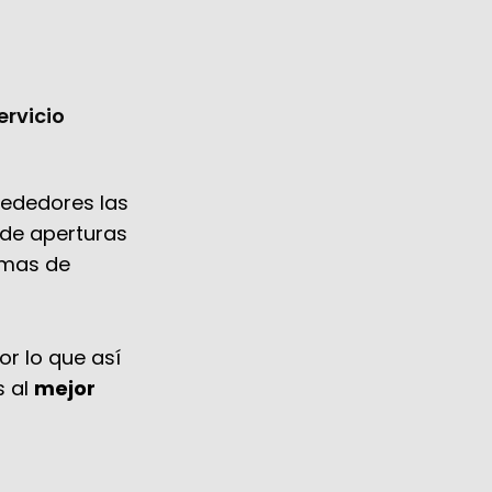
ervicio
rededores las
sde aperturas
emas de
r lo que así
s al
mejor