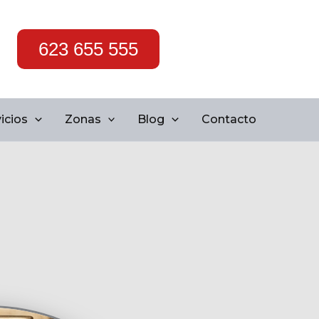
623 655 555
icios
Zonas
Blog
Contacto