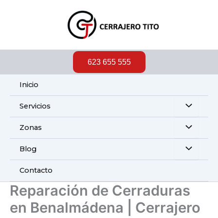
Ir
al
contenido
623 655 555
Inicio
Servicios
Zonas
Blog
Contacto
Reparación de Cerraduras
en Benalmádena | Cerrajero