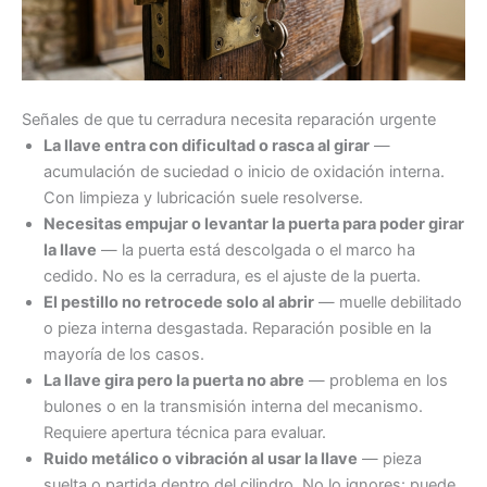
Señales de que tu cerradura necesita reparación urgente
La llave entra con dificultad o rasca al girar
—
acumulación de suciedad o inicio de oxidación interna.
Con limpieza y lubricación suele resolverse.
Necesitas empujar o levantar la puerta para poder girar
la llave
— la puerta está descolgada o el marco ha
cedido. No es la cerradura, es el ajuste de la puerta.
El pestillo no retrocede solo al abrir
— muelle debilitado
o pieza interna desgastada. Reparación posible en la
mayoría de los casos.
La llave gira pero la puerta no abre
— problema en los
bulones o en la transmisión interna del mecanismo.
Requiere apertura técnica para evaluar.
Ruido metálico o vibración al usar la llave
— pieza
suelta o partida dentro del cilindro. No lo ignores: puede